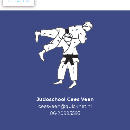
BETALEN
Judoschool Cees Veen
ceesveen@quicknet.nl
06-20993595