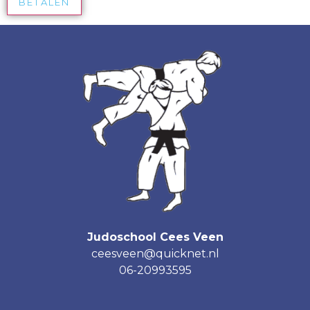
BETALEN
Judoschool Cees Veen
ceesveen@quicknet.nl
06-20993595