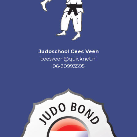
Judoschool Cees Veen
ceesveen@quicknet.nl
06-20993595