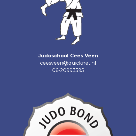
Judoschool Cees Veen
ceesveen@quicknet.nl
06-20993595