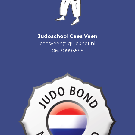
Judoschool Cees Veen
ceesveen@quicknet.nl
06-20993595