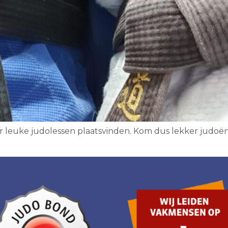
er leuke judolessen plaatsvinden. Kom dus lekker judoën 