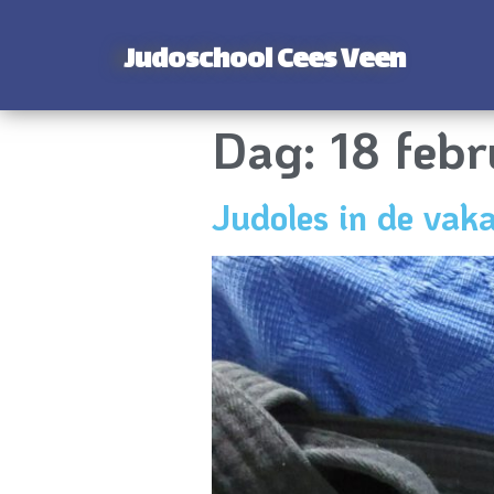
Judoschool Cees Veen
Dag:
18 feb
Judoles in de vaka