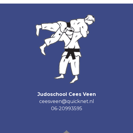
Judoschool Cees Veen
ceesveen@quicknet.nl
06-20993595