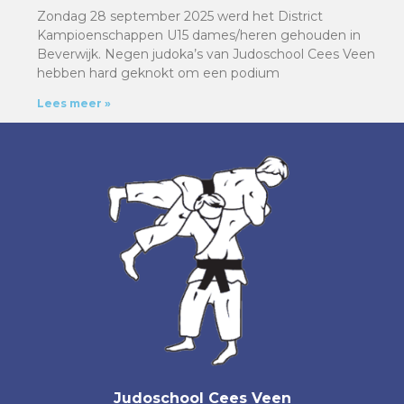
Zondag 28 september 2025 werd het District
Kampioenschappen U15 dames/heren gehouden in
Beverwijk. Negen judoka’s van Judoschool Cees Veen
hebben hard geknokt om een podium
Lees meer »
Judoschool Cees Veen