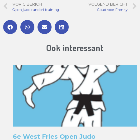
VORIG BERICHT
VOLGEND BERICHT
Open judo randori training
Goud voor Frenky
Ook interessant
6e West Fries Open Judo