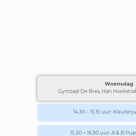
Woensdag
Gymzaal De Bres, Han Hoekstra
14.30 – 15.15 uur: Kleuterju
15.30 – 16.30 uur: A & B Pupi