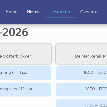
Home
Nieuws
Lesrooster
Over ons
5-2026
te Oosterblokker
De Marijkehal, M
ining 6 – 11 jaar
16.00 – 16.30
ning vanaf 12 jaar
16.30 – 17.3
17.30 – 18.3