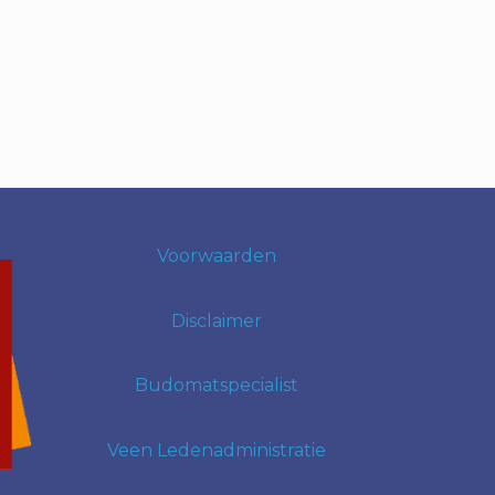
Voorwaarden
Disclaimer
Budomatspecialist
Veen Ledenadministratie