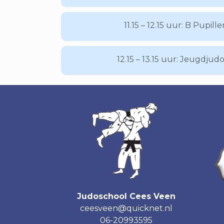
11.15 – 12.15 uur: B Pupille
12.15 – 13.15 uur: Jeugdjudo
Judoschool Cees Veen
ceesveen@quicknet.nl
06-20993595