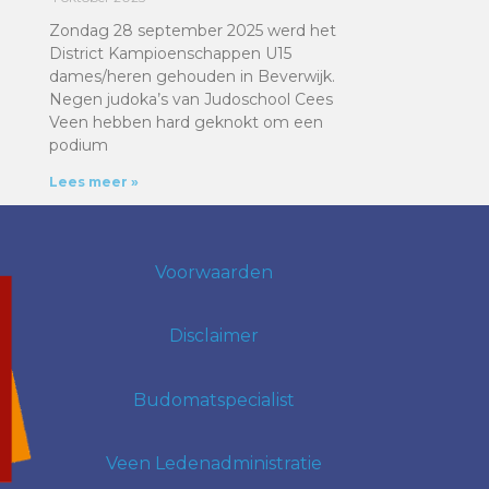
Zondag 28 september 2025 werd het
District Kampioenschappen U15
dames/heren gehouden in Beverwijk.
Negen judoka’s van Judoschool Cees
Veen hebben hard geknokt om een
podium
Lees meer »
Voorwaarden
Disclaimer
Budomatspecialist
Veen Ledenadministratie