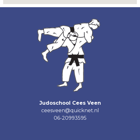
Judoschool Cees Veen
ceesveen@quicknet.nl
06-20993595