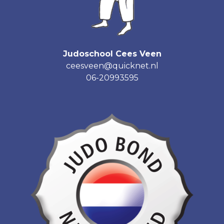
Judoschool Cees Veen
ceesveen@quicknet.nl
06-20993595