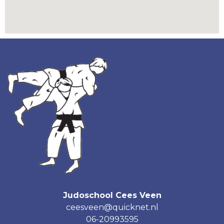
Judoschool Cees Veen
ceesveen@quicknet.nl
06-20993595