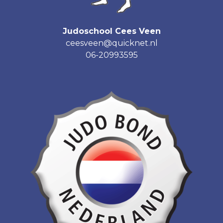
Judoschool Cees Veen
ceesveen@quicknet.nl
06-20993595