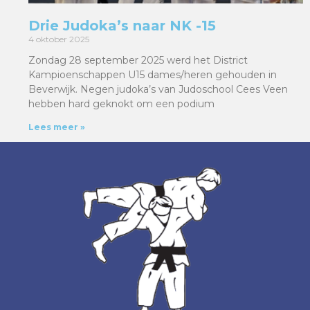
Drie Judoka’s naar NK -15
4 oktober 2025
Zondag 28 september 2025 werd het District
Kampioenschappen U15 dames/heren gehouden in
Beverwijk. Negen judoka’s van Judoschool Cees Veen
hebben hard geknokt om een podium
Lees meer »