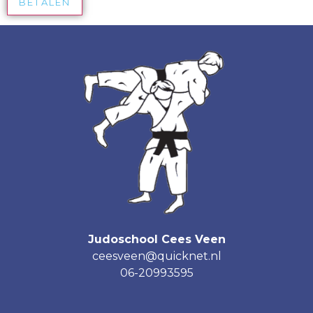
BETALEN
Judoschool Cees Veen
ceesveen@quicknet.nl
06-20993595