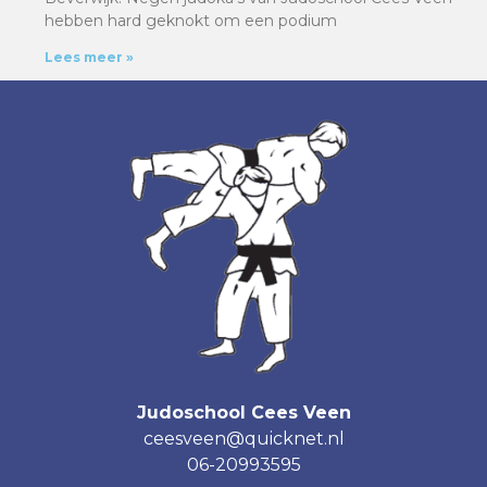
hebben hard geknokt om een podium
Lees meer »
Judoschool Cees Veen
ceesveen@quicknet.nl
06-20993595