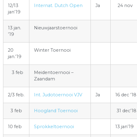
12/13
Internat. Dutch Open
Ja
24 nov
jan’19
13 jan.
Nieuwjaarstoernooi
’19
20
Winter Toernooi
jan.’19
3 feb
Meidentoernooi –
Zaandam
2/3 feb.
Int. Judotoernooi VJV
Ja
16 dec ’18
3 feb
Hoogland Toernooi
31 dec’18
10 feb
Sprokkeltoernooi
13 jan’19