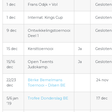
1 dec
Frans Odijk = Vol
Gesloten
1 dec
Internat. Kings Cup
Gesloten
9 dec
Ontwikkelingstoernooi
Gesloten
Deel 1
15 dec
Kersttoernooi
Ja
Gesloten
15/16
Open Twents
Ja
Gesloten
dec
Judokamp.
22/23
Bèrke Bemelmans
24 nov
dec
Toernooi – Dilsen BE
5/6 jan
Trofee Donderslag BE
17 dec
’19