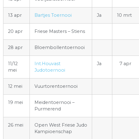
13 apr
Bartjes Toernooi
Ja
10 mrt
20 apr
Friese Masters – Stiens
28 apr
Bloembollentoernooi
11/12
Int.Houvast
Ja
7 apr
mei
Judotoernooi
12 mei
Vuurtorentoernooi
19 mei
Meidentoernooi –
Purmerend
26 mei
Open West Friese Judo
Kampioenschap