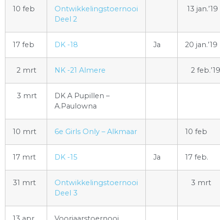
10 feb
Ontwikkelingstoernooi
13 jan.’19
Deel 2
17 feb
DK -18
Ja
20 jan.’19
2 mrt
NK -21 Almere
2 feb.’1
3 mrt
DK A Pupillen –
A.Paulowna
10 mrt
6e Girls Only – Alkmaar
10 feb
17 mrt
DK -15
Ja
17 feb.
31 mrt
Ontwikkelingstoernooi
3 mrt
Deel 3
13 apr
Voorjaarstoernooi