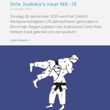
Drie Judoka’s naar NK -15
4 oktober 2025
Zondag 28 september 2025 werd het District
Kampioenschappen U15 dames/heren gehouden in
Beverwijk. Negen judoka’s van Judoschool Cees Veen
hebben hard geknokt om een podium
Lees meer »