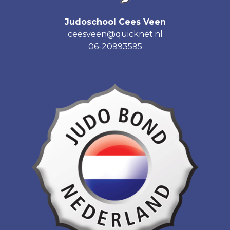
Judoschool Cees Veen
ceesveen@quicknet.nl
06-20993595