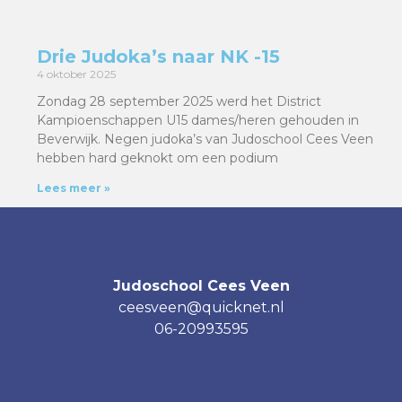
Drie Judoka’s naar NK -15
4 oktober 2025
Zondag 28 september 2025 werd het District
Kampioenschappen U15 dames/heren gehouden in
Beverwijk. Negen judoka’s van Judoschool Cees Veen
hebben hard geknokt om een podium
Lees meer »
Judoschool Cees Veen
ceesveen@quicknet.nl
06-20993595