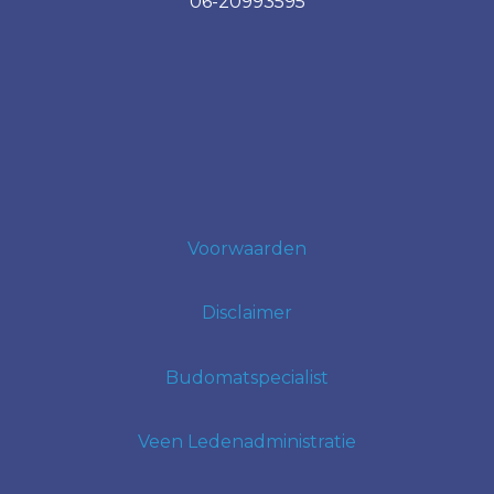
06-20993595
Voorwaarden
Disclaimer
Budomatspecialist
Veen Ledenadministratie