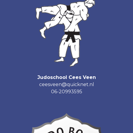
Judoschool Cees Veen
ceesveen@quicknet.nl
06-20993595