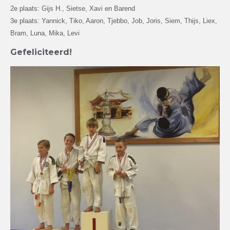
2e plaats: Gijs H., Sietse, Xavi en Barend
3e plaats: Yannick, Tiko, Aaron, Tjebbo, Job, Joris, Siem, Thijs, Liex,
Bram, Luna, Mika, Levi
Gefeliciteerd!