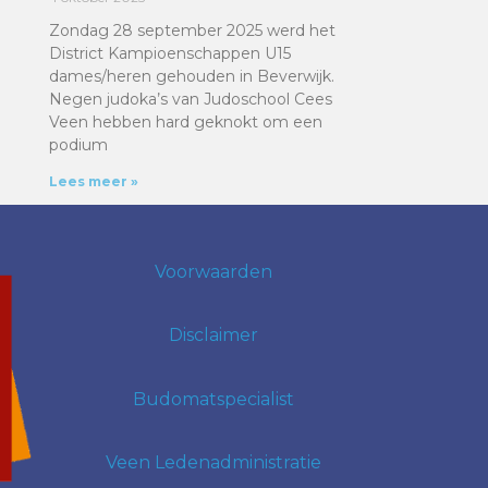
Zondag 28 september 2025 werd het
District Kampioenschappen U15
dames/heren gehouden in Beverwijk.
Negen judoka’s van Judoschool Cees
Veen hebben hard geknokt om een
podium
Lees meer »
Voorwaarden
Disclaimer
Budomatspecialist
Veen Ledenadministratie